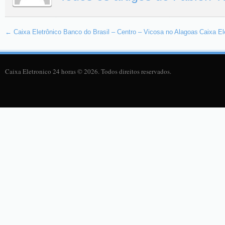
←
Caixa Eletrônico Banco do Brasil – Centro – Vicosa no Alagoas
Caixa E
Caixa Eletronico 24 horas © 2026. Todos direitos reservados.