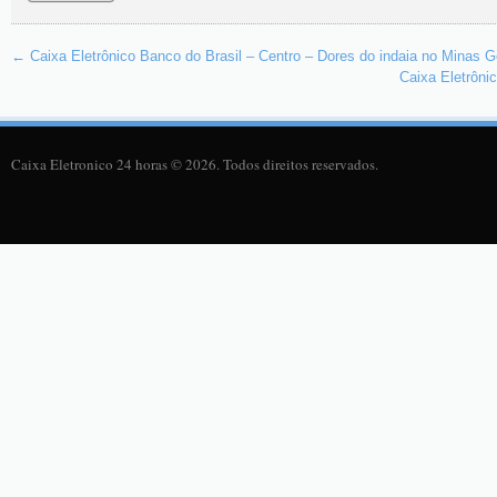
←
Caixa Eletrônico Banco do Brasil – Centro – Dores do indaia no Minas G
Caixa Eletrôni
Caixa Eletronico 24 horas © 2026. Todos direitos reservados.