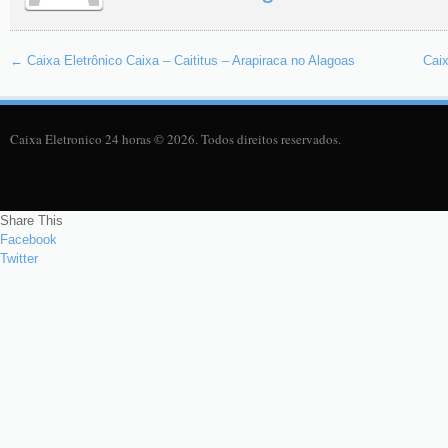
←
Caixa Eletrônico Caixa – Caititus – Arapiraca no Alagoas
Caix
Caixa Eletronico 24 horas © 2026. Todos direitos reservados.
Share This
Facebook
Twitter