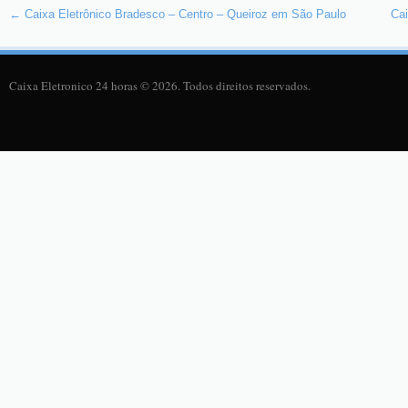
←
Caixa Eletrônico Bradesco – Centro – Queiroz em São Paulo
Cai
Caixa Eletronico 24 horas © 2026. Todos direitos reservados.