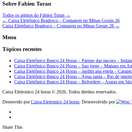
Sobre Fabien Turan
Todos os artigos do Fabien Turan
→
←
Caixa Eletrônico Bradesco – Contagem no Minas Gerais 26
Caixa Eletrônico Bradesco – Contagem no Minas Gerais 28
→
Menu
Tópicos recentes
Caixa Eletrônico Banco 24 Horas – Parque das nacoes – Indai
Caixa Eletrônico Banco 24 Horas – Sao jorge – Manaus em A
Caixa Eletrônico Banco 24 Horas – Jardim ana estela – Carapi
Caixa Eletrônico Banco 24 Horas – Agua santa – Rio de janeir
Caixa Eletrônico Banco 24 Horas – Belvedere – Araras em Sã
Caixa Eletronico 24 horas © 2026. Todos direitos reservados.
Desenvido por
Caixa Eletronico 24 horas
. Desenvolvido por
Share This