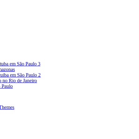
atuba em São Paulo 3
mazonas
cuiba em São Paulo 2
o no Rio de Janeiro
o Paulo