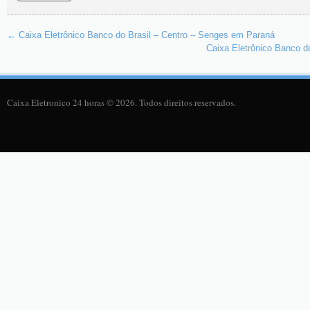
←
Caixa Eletrônico Banco do Brasil – Centro – Senges em Paraná
Caixa Eletrônico Banco d
Caixa Eletronico 24 horas © 2026. Todos direitos reservados.