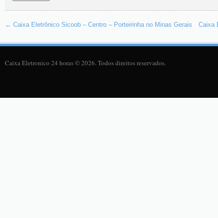
←
Caixa Eletrônico Sicoob – Centro – Porteirinha no Minas Gerais
Caixa 
Caixa Eletronico 24 horas © 2026. Todos direitos reservados.