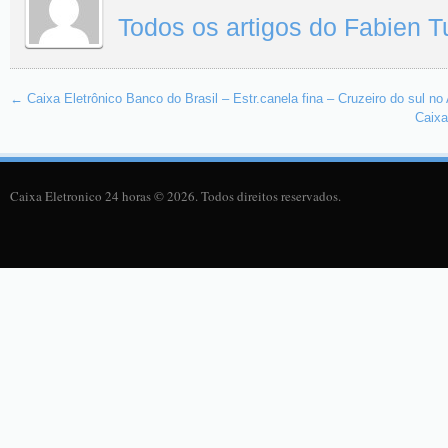
Todos os artigos do Fabien 
←
Caixa Eletrônico Banco do Brasil – Estr.canela fina – Cruzeiro do sul no
Caixa
Caixa Eletronico 24 horas © 2026. Todos direitos reservados.