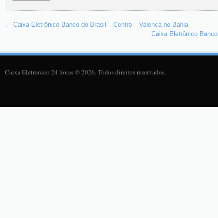
←
Caixa Eletrônico Banco do Brasil – Centro – Valenca no Bahia
Caixa Eletrônico Banco
Caixa Eletronico 24 horas © 2026. Todos direitos reservados.