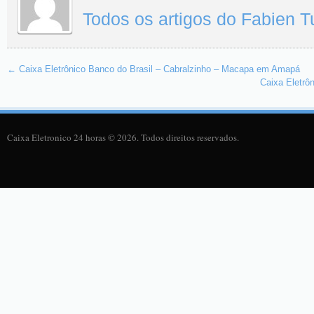
Todos os artigos do Fabien 
←
Caixa Eletrônico Banco do Brasil – Cabralzinho – Macapa em Amapá
Caixa Eletrô
Caixa Eletronico 24 horas © 2026. Todos direitos reservados.